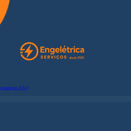
lculadoras
FAQ